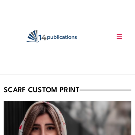
Skip
to
content
14 Publications
SCARF CUSTOM PRINT